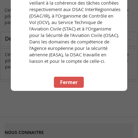
veillant à la cohérence des tâches confiées
respectivement aux DSAC InterRegionnales
Cette redevance est due lors de l'obtention d'une licence de
(DSAC/IR), à l’Organisme de Contrôle en
pilote de planeurs. Le renouvellement de cette licence n'est
Vol (OCV), au Service Technique de
pas soumis à une redevance.
l'Aviation Civile (STAC) et à l'Organisme
pour la Sécurité de l'Aviation Civile (OSAC).
Détails
Dans les domaines de compétence de
l’Agence européenne pour la sécurité
Cette redevance est due lors de l'obtention d'une licence de
aérienne (EASA), la DSAC travaille en
pilote de planeurs. Le renouvellement de cette licence n'est
liaison et pour le compte de celle-ci.
pas soumis à une redevance.
Fermer
NOUS CONNAITRE