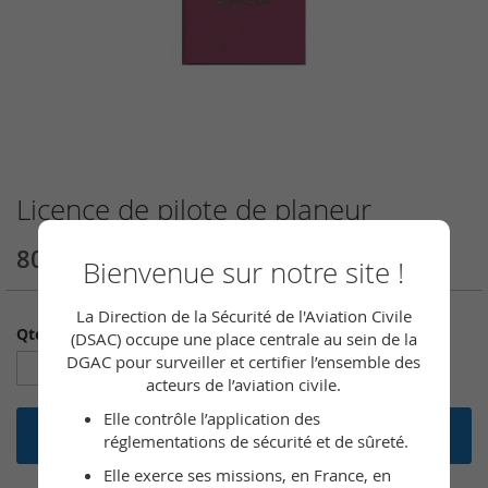
Licence de pilote de planeur
Skip
to
the
80,00 €
Bienvenue sur notre site !
beginning
of
the
La Direction de la Sécurité de l'Aviation Civile
Qté
images
(DSAC) occupe une place centrale au sein de la
gallery
DGAC pour surveiller et certifier l’ensemble des
acteurs de l’aviation civile.
Elle contrôle l’application des
Ajouter au panier
réglementations de sécurité et de sûreté.
Elle exerce ses missions, en France, en