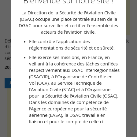
Bienvenue sur notre site !
La Direction de la Sécurité de l'Aviation Civile
(DSAC) occupe une place centrale au sein de la
DGAC pour surveiller et certifier l’ensemble des
acteurs de l’aviation civile.
Délivrance initiale de la fiche
Délivrance initiale de la carte
Elle contrôle l’application des
d'identification pour une
d'identification ULM
réglementations de sécurité et de sûreté.
construction d'ULM non de
20,00 €
Elle exerce ses missions, en France, en
série
veillant à la cohérence des tâches confiées
20,00 €
respectivement aux DSAC InterRegionnales
Ajouter au panier
(DSAC/IR), à l’Organisme de Contrôle en
Vol (OCV), au Service Technique de
Ajouter au panier
l'Aviation Civile (STAC) et à l'Organisme
pour la Sécurité de l'Aviation Civile (OSAC).
Dans les domaines de compétence de
l’Agence européenne pour la sécurité
aérienne (EASA), la DSAC travaille en
liaison et pour le compte de celle-ci.