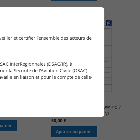
iller et certifier l’ensemble des acteurs de
DSAC InterRegionnales (DSAC/IR), à
ur la Sécurité de l'Aviation Civile (OSAC).
ille en liaison et pour le compte de celle-
 30 € (permit-to-fly)
Laissez-passer seul - MTOW < 5,7
t (stand-alone permit-to-fly)
50,00 €
panier
Ajouter au panier