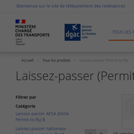
Allez
Bienvenue sur le site de télépaiement des redevances
au
contenu
TOUS LES 
Accueil
Tous les produits
Laissez-passer (Permit-to-fly)
Laissez-passer (Permit-
Filtrer par
Catégorie
Laissez-passer AESA (EASA
Permit-to-fly)
5
Laissez-passer nationaux
Afficher
Grille
Liste
10
articles