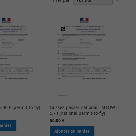
Trier par
ordre
décrois
 30 € (permit-to-fly)
Laissez-passer national - MTOW <
5,7 t (national permit-to-fly)
50,00 €
panier
Ajouter au panier