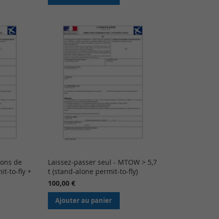
ions de
Laissez-passer seul - MTOW > 5,7
it-to-fly +
t (stand-alone permit-to-fly)
100,00 €
Ajouter au panier