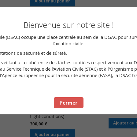
Ajouter au panier
Bienvenue sur notre site !
ivile (DSAC) occupe une place centrale au sein de la DGAC pour surve
l’aviation civile.
ntations de sécurité et de sûreté.
n veillant à la cohérence des tâches confiées respectivement aux 
u Service Technique de l'Aviation Civile (STAC) et à l'Organisme po
Agence européenne pour la sécurité aérienne (EASA), la DSAC trava
Fermer
l - MTOW >
Laissez-passer + conditions de
Laissez-passer
fly)
vol - MTOW > 5,7 t (permit-to-fly +
30,00 €
flight conditions)
Ajouter au 
300,00 €
Ajouter au panier