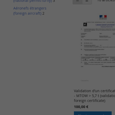
(national permit-to-fly)
3
en
Aéronefs étrangers
(foreign aircraft)
2
Validation d’un certific
- MTOW > 5,7 t (validati
foreign certificate)
100,00 €