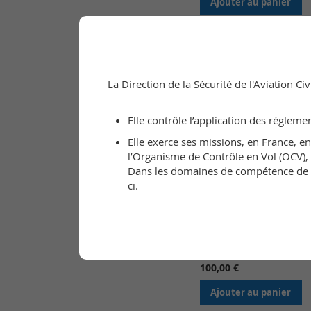
Ajouter au panier
La Direction de la Sécurité de l'Aviation C
Elle contrôle l’application des régleme
Elle exerce ses missions, en France, e
l’Organisme de Contrôle en Vol (OCV), a
Dans les domaines de compétence de l’
ci.
Laissez-passer nationa
5,7 t (national permit-to-
100,00 €
Ajouter au panier