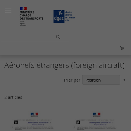
Allez
au
contenu
Rechercher
Mo
Aéronefs étrangers (foreign aircraft)
Pa
Trier par
or
dé
2
articles