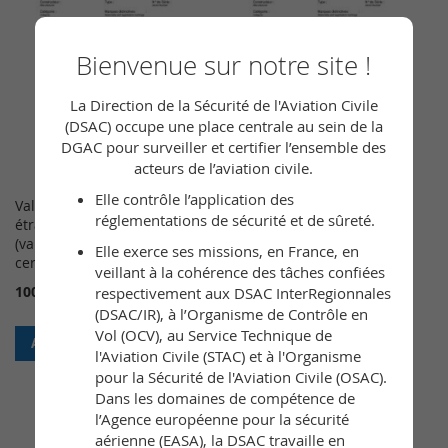
Bienvenue sur notre site !
La Direction de la Sécurité de l'Aviation Civile
(DSAC) occupe une place centrale au sein de la
DGAC pour surveiller et certifier l’ensemble des
acteurs de l’aviation civile.
Elle contrôle l’application des
Validation d’un certificat
Validation d’un certificat
réglementations de sécurité et de sûreté.
étranger - MTOW > 5,7 t
étranger - MTOW < 5,7
(validation of a foreign
t(validation of a foreign
Elle exerce ses missions, en France, en
certificate)
certificate)
veillant à la cohérence des tâches confiées
100,00 €
50,00 €
respectivement aux DSAC InterRegionnales
(DSAC/IR), à l’Organisme de Contrôle en
Vol (OCV), au Service Technique de
Ajouter au panier
Ajouter au panier
l'Aviation Civile (STAC) et à l'Organisme
pour la Sécurité de l'Aviation Civile (OSAC).
Dans les domaines de compétence de
l’Agence européenne pour la sécurité
aérienne (EASA), la DSAC travaille en