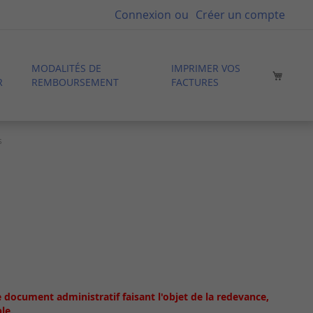
Connexion
Créer un compte
MODALITÉS DE
IMPRIMER VOS
Mon p
R
REMBOURSEMENT
FACTURES
s
e document administratif faisant l'objet de la redevance,
le.