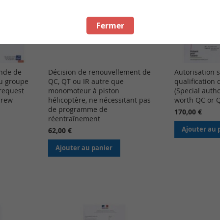
Fermer
ande de
Décision de renouvellement de
Autorisation s
au groupe
QC, QT ou IR autre que
qualification 
 request
monomoteur à piston
(Special auth
crew
hélicoptère, ne nécessitant pas
worth QC or Q
de programme de
170,00 €
réentraînement
Ajouter au 
62,00 €
Ajouter au panier