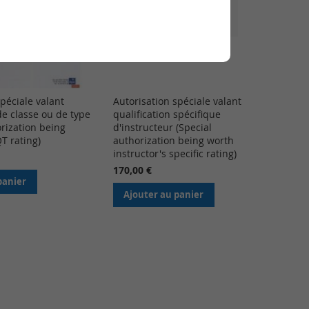
péciale valant
Autorisation spéciale valant
de classe ou de type
qualification spécifique
orization being
d'instructeur (Special
T rating)
authorization being worth
instructor's specific rating)
170,00 €
panier
Ajouter au panier