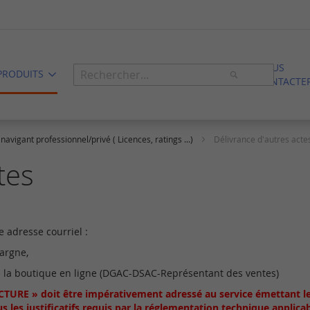
NOUS
Rechercher
PRODUITS
CONTACTE
Rechercher
 navigant professionnel/privé ( Licences, ratings ...)
Délivrance d'autres acte
tes
e adresse courriel :
pargne,
 la boutique en ligne (DGAC-DSAC-Représentant des ventes)
 FACTURE » doit être impérativement adressé au service émettant
l
s justificatifs requis par la réglementation technique applicab