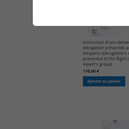
Instruction d'une dem
dérogation présentée 
d'experts (Derogation's
presented to the flight 
expert's group)
110,00 €
Ajouter au panier