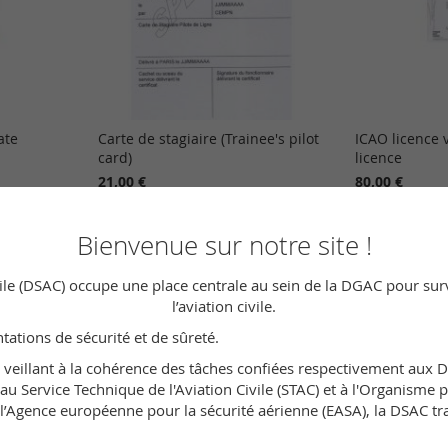
ate
Carte de stagiaire (Trainee's pilot
ICAO licence v
card)
licence
21,00 €
80,00 €
Ajouter au panier
Ajouter au 
Bienvenue sur notre site !
ivile (DSAC) occupe une place centrale au sein de la DGAC pour surve
l’aviation civile.
ntations de sécurité et de sûreté.
n veillant à la cohérence des tâches confiées respectivement aux 
u Service Technique de l'Aviation Civile (STAC) et à l'Organisme po
Agence européenne pour la sécurité aérienne (EASA), la DSAC trava