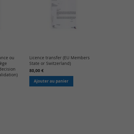
ance ou
Licence transfer (EU Members
lège
State or Switzerland)
decision
80,00 €
alidation)
Ajouter au panier