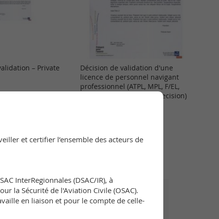
alidation – Private
Décision de validation d'une
licence de personnel navigant
professionnel (ATPL, MPL, F/EL,
CPL's licence validation decision)
panier
170,00 €
Ajouter au panier
iller et certifier l’ensemble des acteurs de
DSAC InterRegionnales (DSAC/IR), à
ur la Sécurité de l'Aviation Civile (OSAC).
ille en liaison et pour le compte de celle-