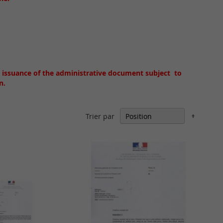
 issuance of the administrative document subject to
n.
Par
Trier par
ordre
décrois