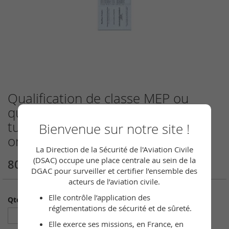
Qualification de classe MEP ou
Skip
to
qualification monomoteur à
the
turbopropulseur (Class rating MEP
Bienvenue sur notre site !
beginning
of
or SET)
the
La Direction de la Sécurité de l'Aviation Civile
images
(DSAC) occupe une place centrale au sein de la
80,00 €
gallery
DGAC pour surveiller et certifier l’ensemble des
acteurs de l’aviation civile.
Elle contrôle l’application des
Qté
réglementations de sécurité et de sûreté.
Elle exerce ses missions, en France, en