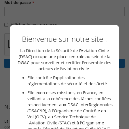
Mot de passe
Afficher le mot de passe
Bienvenue sur notre site !
La Direction de la Sécurité de l'Aviation Civile
(DSAC) occupe une place centrale au sein de la
DGAC pour surveiller et certifier l’ensemble des
Connexion
acteurs de l’aviation civile.
Mot de passe oublié ?
Elle contrôle l’application des
réglementations de sécurité et de sûreté.
Elle exerce ses missions, en France, en
veillant à la cohérence des tâches confiées
respectivement aux DSAC InterRegionnales
Nouveaux clients
(DSAC/IR), à l’Organisme de Contrôle en
Vol (OCV), au Service Technique de
La création d’un compte a de nombreux avantages :
l'Aviation Civile (STAC) et à l'Organisme
consultation rapide, sauvegarder plusieurs adresses, suivre
pour la Sécurité de l'Aviation Civile (OSAC).