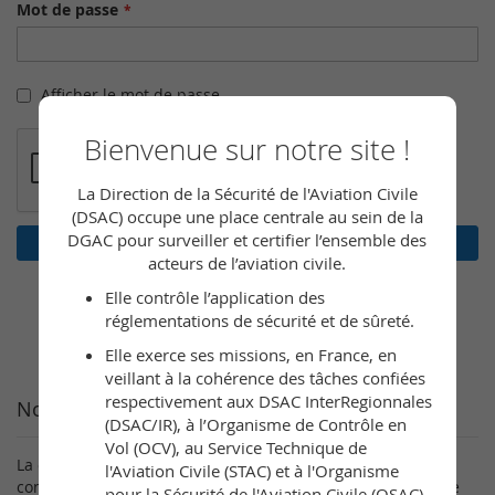
Mot de passe
Afficher le mot de passe
Bienvenue sur notre site !
La Direction de la Sécurité de l'Aviation Civile
(DSAC) occupe une place centrale au sein de la
DGAC pour surveiller et certifier l’ensemble des
Connexion
acteurs de l’aviation civile.
Mot de passe oublié ?
Elle contrôle l’application des
réglementations de sécurité et de sûreté.
Elle exerce ses missions, en France, en
veillant à la cohérence des tâches confiées
respectivement aux DSAC InterRegionnales
Nouveaux clients
(DSAC/IR), à l’Organisme de Contrôle en
Vol (OCV), au Service Technique de
La création d’un compte a de nombreux avantages :
l'Aviation Civile (STAC) et à l'Organisme
consultation rapide, sauvegarder plusieurs adresses, suivre
pour la Sécurité de l'Aviation Civile (OSAC).