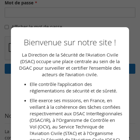
Mot de passe
Afficher le mot de passe
Bienvenue sur notre site !
La Direction de la Sécurité de l'Aviation Civile
(DSAC) occupe une place centrale au sein de la
DGAC pour surveiller et certifier l’ensemble des
Connexion
acteurs de l’aviation civile.
Mot de passe oublié ?
Elle contrôle l’application des
réglementations de sécurité et de sûreté.
Elle exerce ses missions, en France, en
veillant à la cohérence des tâches confiées
respectivement aux DSAC InterRegionnales
Nouveaux clients
(DSAC/IR), à l’Organisme de Contrôle en
Vol (OCV), au Service Technique de
La création d’un compte a de nombreux avantages :
l'Aviation Civile (STAC) et à l'Organisme
consultation rapide, sauvegarder plusieurs adresses, suivre
pour la Sécurité de l'Aviation Civile (OSAC).