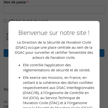
Mot de passe
Afficher le mot de passe
Bienvenue sur notre site !
La Direction de la Sécurité de l'Aviation Civile
(DSAC) occupe une place centrale au sein de la
DGAC pour surveiller et certifier l’ensemble des
Connexion
acteurs de l’aviation civile.
Mot de passe oublié ?
Elle contrôle l’application des
réglementations de sécurité et de sûreté.
Elle exerce ses missions, en France, en
veillant à la cohérence des tâches confiées
respectivement aux DSAC InterRegionnales
Nouveaux clients
(DSAC/IR), à l’Organisme de Contrôle en
Vol (OCV), au Service Technique de
La création d’un compte a de nombreux avantages :
l'Aviation Civile (STAC) et à l'Organisme
consultation rapide, sauvegarder plusieurs adresses, suivre
pour la Sécurité de l'Aviation Civile (OSAC).