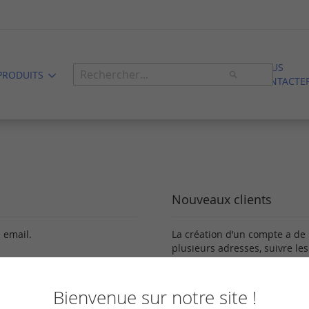
NOUS
Rechercher
PRODUITS
CONTACTE
Rechercher
Nouveaux clients
 email.
La création d’un compte a de
plusieurs adresses, suivre le
Créer un compte
Bienvenue sur notre site !