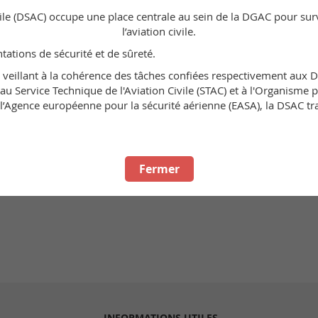
ivile (DSAC) occupe une place centrale au sein de la DGAC pour surve
l’aviation civile.
ntations de sécurité et de sûreté.
n veillant à la cohérence des tâches confiées respectivement aux 
u Service Technique de l'Aviation Civile (STAC) et à l'Organisme po
Agence européenne pour la sécurité aérienne (EASA), la DSAC trava
Mot de passe oublié ?
Fermer
INFORMATIONS UTILES