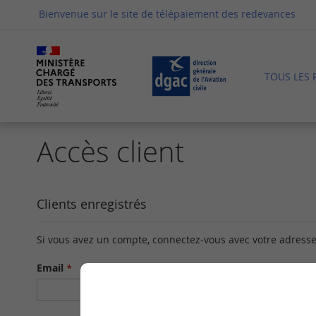
Allez
Bienvenue sur le site de télépaiement des redevances
au
contenu
TOUS LES 
Accès client
Clients enregistrés
Si vous avez un compte, connectez-vous avec votre adresse
Email